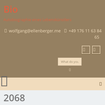
Skip
Bio
to
content
Autobiographie eines Lebenskünstlers
wolfgang@ellenberger.me
+49 176 11 63 84
65
To
2068