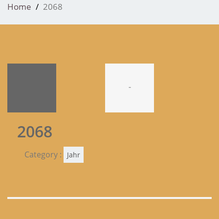
Home
2068
-
2068
Category :
Jahr